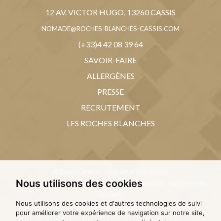
12 AV. VICTOR HUGO, 13260 CASSIS
NOMADE@ROCHES-BLANCHES-CASSIS.COM
(+33)4 42 08 39 64
SAVOIR-FAIRE
ALLERGÈNES
PRESSE
RECRUTEMENT
LES ROCHES BLANCHES
© 2026 NOMADE. TOUS DROITS RÉSERVÉS
Nous utilisons des cookies
MENTIONS LÉGALES
-
POLITIQUE DE CONFIDENTIALITÉ
-
PRÉFÉRENCES
COOKIES
Nous utilisons des cookies et d'autres technologies de suivi
SITE INTERNET
pour améliorer votre expérience de navigation sur notre site,