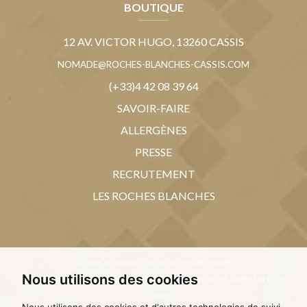
BOUTIQUE
12 AV. VICTOR HUGO, 13260 CASSIS
NOMADE@ROCHES-BLANCHES-CASSIS.COM
(+33)4 42 08 39 64
SAVOIR-FAIRE
ALLERGÈNES
PRESSE
RECRUTEMENT
LES ROCHES BLANCHES
© 2026 NOMADE. TOUS DROITS RÉSERVÉS
Nous utilisons des cookies
MENTIONS LÉGALES
-
POLITIQUE DE CONFIDENTIALITÉ
-
PRÉFÉRENCES
COOKIES